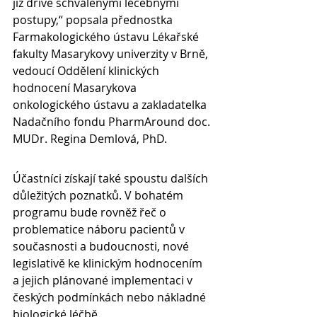
již dříve schválenými léčebnými 
postupy,“ popsala přednostka 
Farmakologického ústavu Lékařské 
fakulty Masarykovy univerzity v Brně, 
vedoucí Oddělení klinických 
hodnocení Masarykova 
onkologického ústavu a zakladatelka 
Nadačního fondu PharmAround doc. 
MUDr. Regina Demlová, PhD.
Účastníci získají také spoustu dalších 
důležitých poznatků. V bohatém 
programu bude rovněž řeč o 
problematice náboru pacientů v 
současnosti a budoucnosti, nové 
legislativě ke klinickým hodnocením 
a jejich plánované implementaci v 
českých podmínkách nebo nákladné 
biologické léčbě.