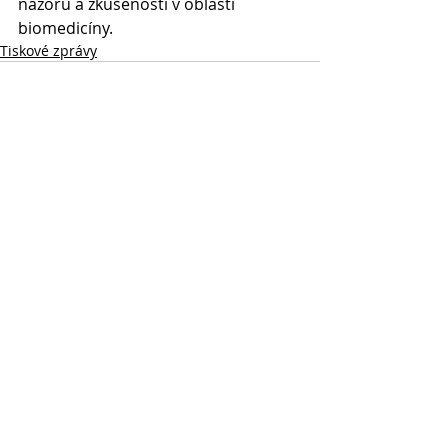
názorů a zkušeností v oblasti 
biomedicíny.
Tiskové zprávy
Nejnovější příspěvky
Zobrazit vše