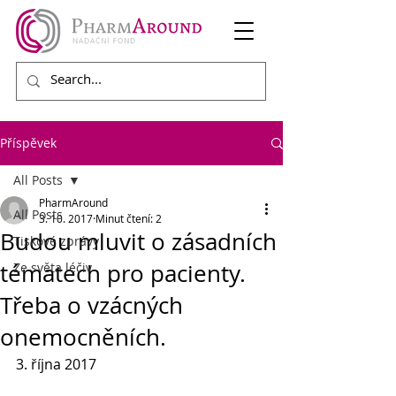
Příspěvek
All Posts
PharmAround
All Posts
3. 10. 2017
Minut čtení: 2
Budou mluvit o zásadních
Tiskové zprávy
tématech pro pacienty.
Ze světa léčiv
Třeba o vzácných
onemocněních.
3. října 2017