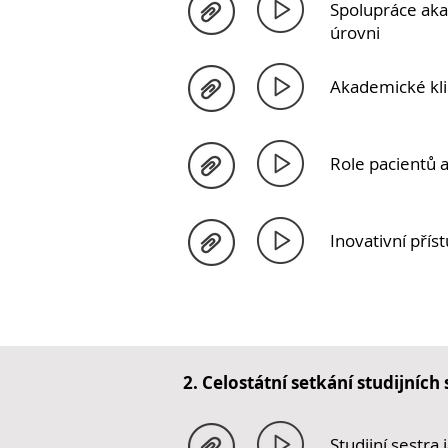
Spolupráce aka
úrovni
Akademické kli
Role pacientů 
Inovativní přís
2. Celostátní setkání studijníc
Studijní sestra