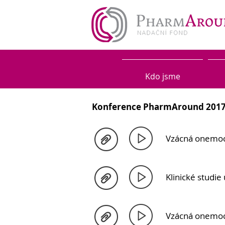
Kdo jsme
Konference PharmAround 201
Vzácná onemocně
Klinické studi
Vzácná onemoc