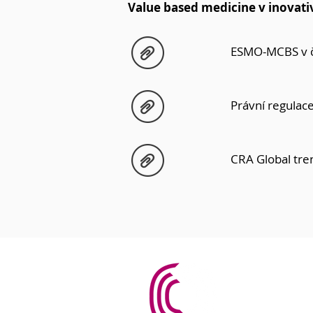
Value based medicine v inovati
ESMO-MCBS v 
Právní regulac
CRA Global tre
PharmAro
+420