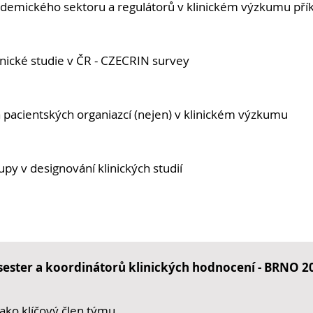
demického sektoru a regulátorů v klinickém výzkumu pří
nické studie v ČR - CZECRIN survey
a pacientských organiazcí (nejen) v klinickém výzkumu
tupy v designování klinických studií
h sester a koordinátorů klinických hodnocení - BRNO 2
 jako klíčový člen týmu