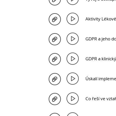
Aktivity Lékové
GDPR a jeho do
GDPR a klinick
Úskalí impleme
Co řeší ve vzt