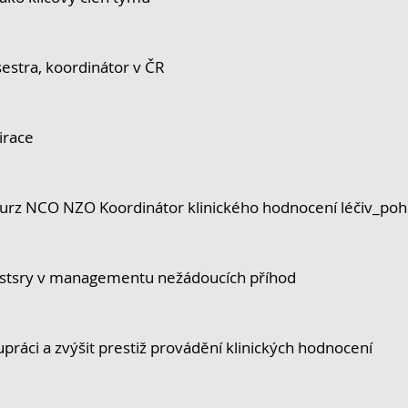
 sestra, koordinátor v ČR
irace
kurz NCO NZO Koordinátor klinického hodnocení léčiv_poh
sestsry v managementu nežádoucích příhod
lupráci a zvýšit prestiž provádění klinických hodnocení