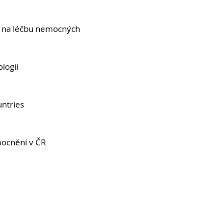
ku na léčbu nemocných
logii
ntries
mocnění v ČR