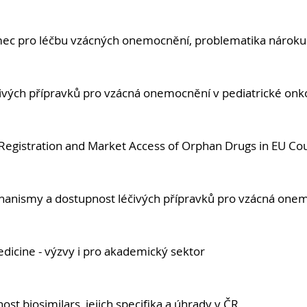
ámec pro léčbu vzácných onemocnění, problematika náro
ivých přípravků pro vzácná onemocnění v pediatrické onko
egistration and Market Access of Orphan Drugs in EU Cou
anismy a dostupnost léčivých přípravků pro vzácná one
dicine - výzvy i pro akademický sektor
ost biosimilars, jejich specifika a úhrady v ČR