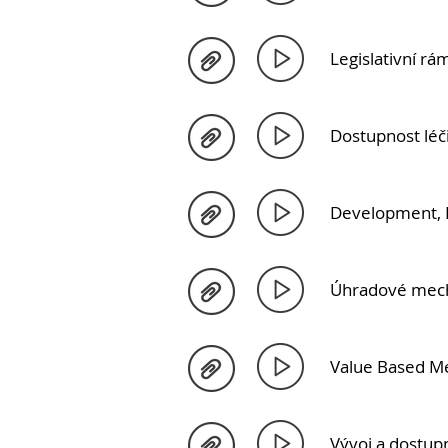
Legislativní r
Dostupnost léč
Development, R
Úhradové mech
Value Based Me
Vývoj a dostupn