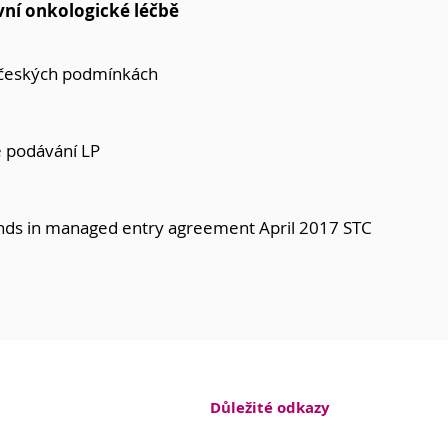
vní onkologické léčbě
českých podmínkách
e podávání LP
nds in managed entry agreement April 2017 STC
Důležité odkazy
und, nadační fond
Kontakty
 730 177 010