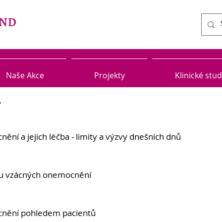
Naše Akce
Projekty
Klinické stud
7
ní a jejich léčba - limity a výzvy dnešních dnů
e u vzácných onemocnění
nění pohledem pacientů