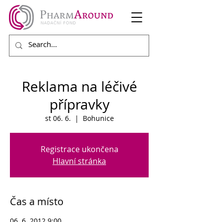
Reklama na léčivé
přípravky
st 06. 6.
  |  
Bohunice
Registrace ukončena
Hlavní stránka
Čas a místo
06. 6. 2012 9:00