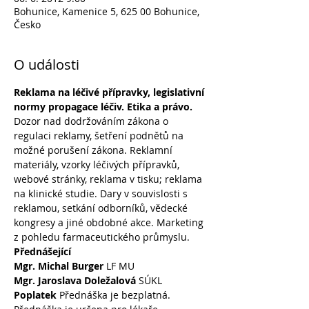
Bohunice, Kamenice 5, 625 00 Bohunice,
Česko
O události
Reklama na léčivé přípravky, legislativní 
normy propagace léčiv. Etika a právo.
Dozor nad dodržováním zákona o 
regulaci reklamy, šetření podnětů na 
možné porušení zákona. Reklamní 
materiály, vzorky léčivých přípravků, 
webové stránky, reklama v tisku; reklama 
na klinické studie. Dary v souvislosti s 
reklamou, setkání odborníků, vědecké 
kongresy a jiné obdobné akce. Marketing 
z pohledu farmaceutického průmyslu.
Přednášející
Mgr. Michal Burger
 LF MU
Mgr. Jaroslava Doležalová
 SÚKL
Poplatek 
Přednáška je bezplatná.