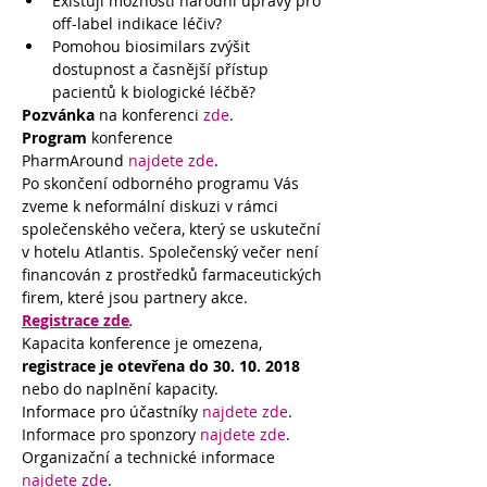
Existují možnosti národní úpravy pro 
off-label indikace léčiv?
Pomohou biosimilars zvýšit 
dostupnost a časnější přístup 
pacientů k biologické léčbě?
Pozvánka 
na konferenci 
zde
.
Program
 konference 
PharmAround 
najdete zde
.
Po skončení odborného programu Vás 
zveme k neformální diskuzi v rámci 
společenského večera, který se uskuteční 
v hotelu Atlantis. Společenský večer není 
financován z prostředků farmaceutických 
firem, které jsou partnery akce.
Registrace zde
.
Kapacita konference je omezena, 
registrace je otevřena do 30. 10. 2018
nebo do naplnění kapacity.
Informace pro účastníky 
najdete zde
.
Informace pro sponzory 
najdete zde
.
Organizační a technické informace 
najdete zde
.