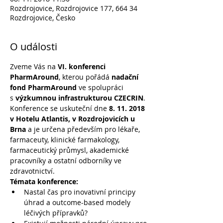
Rozdrojovice, Rozdrojovice 177, 664 34
Rozdrojovice, Česko
O události
Zveme Vás na 
VI. konferenci 
PharmAround
, kterou pořádá 
nadační 
fond PharmAround 
ve spolupráci 
s 
výzkumnou infrastrukturou CZECRIN
. 
Konference se uskuteční dne 
8. 11. 2018 
v Hotelu Atlantis, v Rozdrojovicích u 
Brna 
a je určena především pro lékaře, 
farmaceuty, klinické farmakology, 
farmaceutický průmysl, akademické 
pracovníky a ostatní odborníky ve 
zdravotnictví.
Témata konference:
Nastal čas pro inovativní principy 
úhrad a outcome-based modely 
léčivých přípravků?