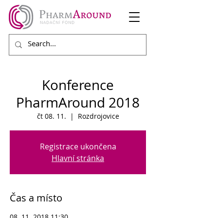
Konference
PharmAround 2018
čt 08. 11.
  |  
Rozdrojovice
Registrace ukončena
Hlavní stránka
Čas a místo
08. 11. 2018 11:30