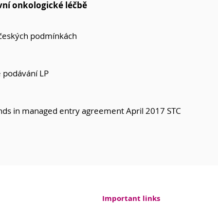
vní onkologické léčbě
českých podmínkách
e podávání LP
nds in managed entry agreement April 2017 STC
Important links
ound, Endowment
Contacts