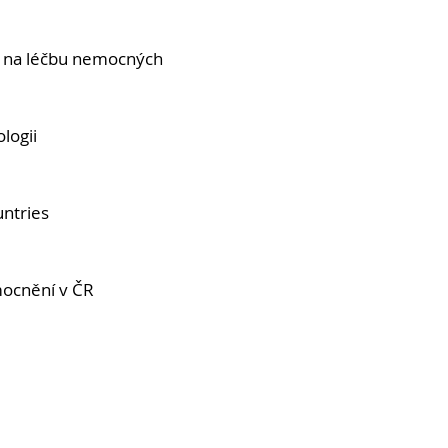
ku na léčbu nemocných
logii
ntries
mocnění v ČR