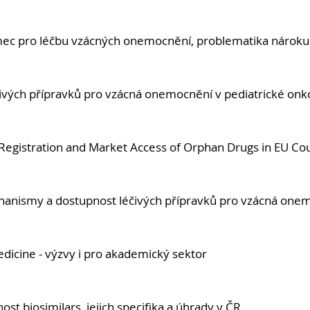
ámec pro léčbu vzácných onemocnění, problematika náro
ivých přípravků pro vzácná onemocnění v pediatrické onko
egistration and Market Access of Orphan Drugs in EU Cou
anismy a dostupnost léčivých přípravků pro vzácná one
dicine - výzvy i pro akademický sektor
ost biosimilars, jejich specifika a úhrady v ČR