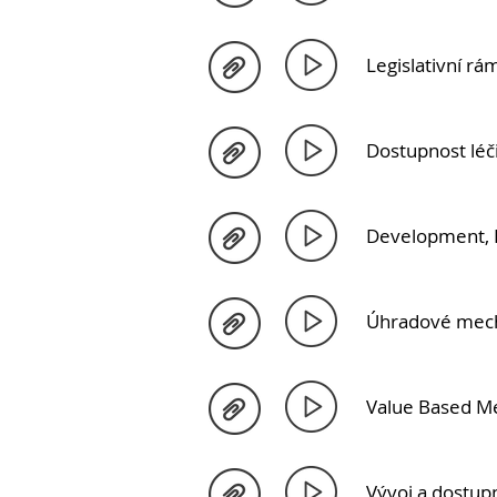
Legislativní r
Dostupnost léč
Development, R
Úhradové mech
Value Based Me
Vývoj a dostupn