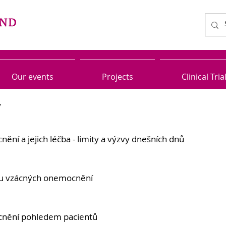
Our events
Projects
Clinical Tria
7
ní a jejich léčba - limity a výzvy dnešních dnů
e u vzácných onemocnění
nění pohledem pacientů