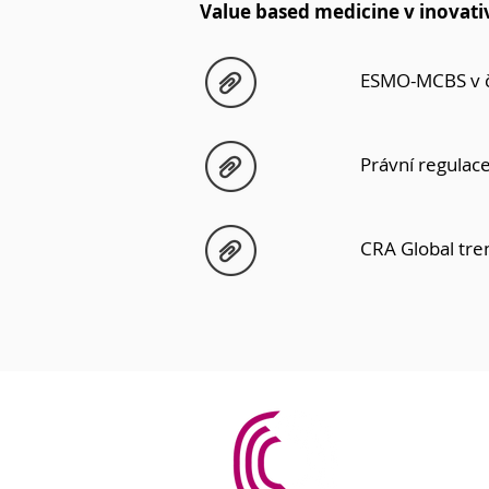
Value based medicine v inovati
ESMO-MCBS v 
Právní regulac
CRA Global tre
PharmAr
Fund