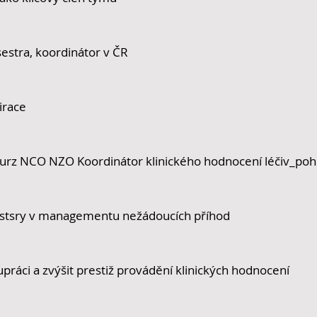
 sestra, koordinátor v ČR
irace
kurz NCO NZO Koordinátor klinického hodnocení léčiv_poh
sestsry v managementu nežádoucích příhod
lupráci a zvýšit prestiž provádění klinických hodnocení