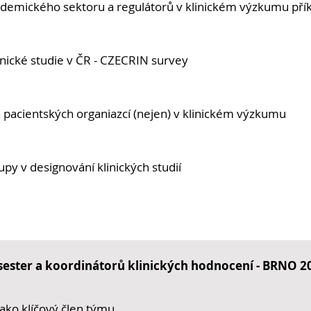
demického sektoru a regulátorů v klinickém výzkumu pří
nické studie v ČR - CZECRIN survey
a pacientských organiazcí (nejen) v klinickém výzkumu
tupy v designování klinických studií
h sester a koordinátorů klinických hodnocení - BRNO 2
 jako klíčový člen týmu