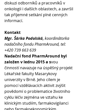
diskuzi odborníků a pracovníků v 
onkologii i dalších oblastech, a završil 
tak příjemné setkání plné cenných 
informací.
Kontakt
Mgr. Šárka Podolská, 
koordinátorka 
nadačního fondu PharmAround, tel: 
+420 739 663 639
Nadační fond PharmAround byl 
založen v lednu 2015 a s
vou 
činností navazuje na úspěšný projekt 
Lékařské fakulty Masarykovy 
univerzity v Brně. Jeho cílem je 
pomocí vzdělávacích aktivit zvýšit 
povědomí o problematice životního 
cyklu léčiv zejména ve vztahu ke 
klinickým studiím, farmakovigilanci 
nebo farmakoekonomickým 