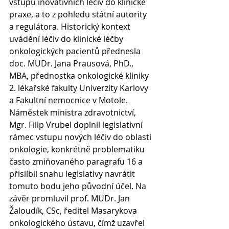
vstupu inovativních léčiv do klinické 
praxe, a to z pohledu státní autority 
a regulátora. Historický kontext 
uvádění léčiv do klinické léčby 
onkologických pacientů přednesla 
doc. MUDr. Jana Prausová, PhD., 
MBA, přednostka onkologické kliniky 
2. lékařské fakulty Univerzity Karlovy 
a Fakultní nemocnice v Motole. 
Náměstek ministra zdravotnictví, 
Mgr. Filip Vrubel doplnil legislativní 
rámec vstupu nových léčiv do oblasti 
onkologie, konkrétně problematiku 
často zmiňovaného paragrafu 16 a 
přislíbil snahu legislativy navrátit 
tomuto bodu jeho původní účel. Na 
závěr promluvil prof. MUDr. Jan 
Žaloudík, CSc, ředitel Masarykova 
onkologického ústavu, čímž uzavřel 