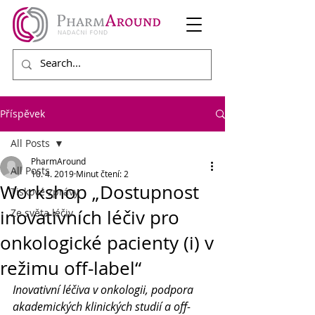
Příspěvek
All Posts
PharmAround
All Posts
10. 4. 2019
Minut čtení: 2
Workshop „Dostupnost
Tiskové zprávy
inovativních léčiv pro
Ze světa léčiv
onkologické pacienty (i) v
režimu off-label“
Inovativní léčiva v onkologii, podpora 
akademických klinických studií a off-