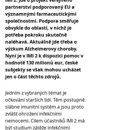
IMI 2. Jde o projekt veřejného 
partnerství podporovaný EU a 
významnými farmaceutickými 
společnostmi. Podpora směřuje 
obvykle do oblastí, v nichž je 
potřeba pokroku skutečně 
naléhavá. Aktuálně jde třeba o 
výzkum Alzheimerovy choroby. 
Nyní je v IMI 2 k dispozici pomoc v 
hodnotě 130 milionů eur, české 
subjekty se však mohou ucházet 
jen o část těchto zdrojů.
Jedním z vybraných témat je 
očkování starších lidí. Těm postupně 
slábne imunitní systém a jsou proto 
zvlášť ohroženi infekčními 
nemocemi. Cílem účastníků IMI 2 má 
být studium zátěže infekčními 