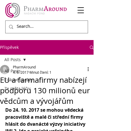
Příspěvek
All Posts
PharmAround
All Posts
4. 8. 2017
Minut čtení: 1
EU a farmafirmy nabízejí
Tiskové zprávy
podporu 130 milionů eur
Ze světa léčiv
vědcům a vývojářům
Do 24. 10. 2017 se mohou vědecká 
pracoviště a malé či střední firmy 
hlásit do dvanácté výzvy iniciativy 